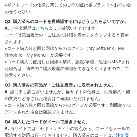
※ギフトコードの仕様に関してのご不明点は各ブランドへお問い合
わせください。
Q2. 購入済みのコードを再確認するにはどうしたらよいですか。
A.
ご注文履歴は
こちら
よりご確認いただけます。
コードは該当履歴の「ご注文の詳細を表示」をタップすると表示
されます。
※コード購入時と同じ回線からのログイン（My SoftBank・My
Y!mobile・My Menu）が必要です。
※コード購入に使用した回線を解約、譲渡/承継、他社へMNPされ
た場合は、過去のご購入履歴の確認ができなくなりますので、ご
注意ください。
Q3. 購入済みの商品が「ご注文履歴」に表示されません。
A.
誠に申し訳ございませんが、当サイトの仕様上、回線解約・契
約変更などをされた場合はご確認いただけません。
※コード購入時と同じ回線からのログインが必要です。別回線でロ
グインされた場合は確認できません。
Q4. 購入したコードがメールで届きません。
A.
当サイトでは、セキュリティ上の観点から、コードをメールで
配信する対応は行っておりません。購入済みのコードは
ご注文履